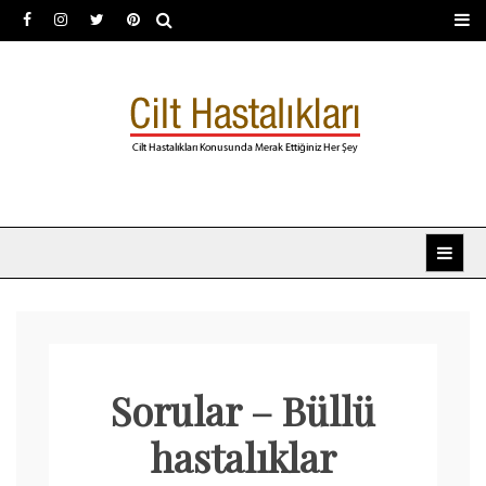
Skip
to
content
Dermatoloji uzmanı Dr.
Dermatoloji, dermatolog, cilt hastalıkları
Şafak Metekoğlu Akalın
Sorular – Büllü
hastalıklar