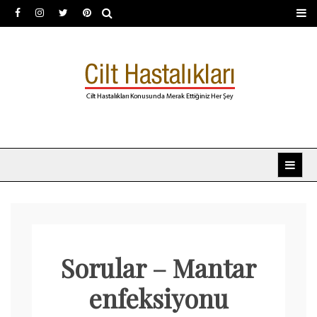
Skip
to
content
Dermatoloji uzmanı Dr.
Dermatoloji, dermatolog, cilt hastalıkları
Şafak Metekoğlu Akalın
Sorular – Mantar
enfeksiyonu