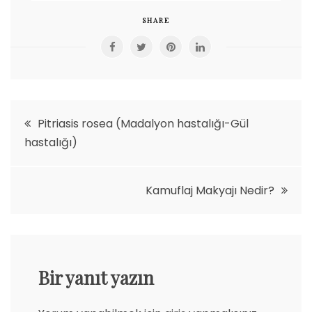
SHARE
Yazı
Pitriasis rosea (Madalyon hastalığı-Gül
hastalığı)
gezinmesi
Kamuflaj Makyajı Nedir?
Bir yanıt yazın