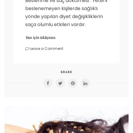
Beslenme ve saç dökülmesi : Yeterli
beslenemeyen kişilerde sağlıklı
yönde yapılan diyet değişikliklerin
saça olumlu etkileri vardır.
Yazı için tıklayınız.
on
Leave a Comment
Beslenme
ve
saç
dökülmesi
SHARE