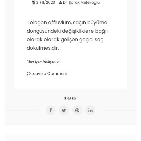
21/11/2023
Dr. Şafak Metekoğlu
Telogen effluvium, saçın büyüme
döngüsündeki değişikliklere bağlı
olarak olarak gelişen geçici saç
dökülmesidir.
Yazı için tıklayınız.
on
Leave a Comment
Telogen
Effluvium
(Saç
Dökülmesi)
SHARE
Nedir?
Nasıl
tedavi
edilir?