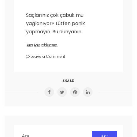
Saçlarınız çok çabuk mu
yağlanıyor? Lütfen panik
yapmayın. Bu dünyanın
Yazı için tıklayınız.
on
Leave a Comment
Yağlı
ve
Hacimsiz
Saçlar
SHARE
Arama: