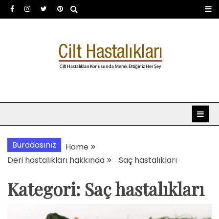
Skip
to
content
Dermatoloji uzmanı Dr.
Dermatoloji, dermatolog, cilt hastalıkları
Şafak Metekoğlu Akalın
Buradasınız
Home
Deri hastalıkları hakkında
Saç hastalıkları
Kategori:
Saç hastalıkları