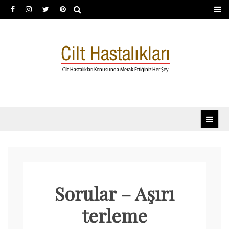
Skip
to
content
Dermatoloji uzmanı Dr.
Dermatoloji, dermatolog, cilt hastalıkları
Şafak Metekoğlu Akalın
Sorular – Aşırı
terleme