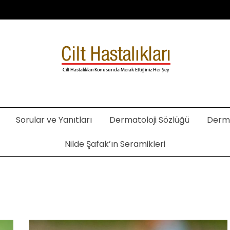
. Şafak Metekoğlu Akalın
Sorular ve Yanıtları
Dermatoloji Sözlüğü
Derma
Nilde Şafak’ın Seramikleri