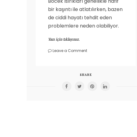
Böcek ısırıkları genellikle hafif
bir kaşıntı ile atlatılırken, bazen
de ciddi hayatı tehdit eden
problemlere neden olabiliyor.
Yazı için tıklayınız.
on
Leave a Comment
Böcek
ısırıkları
SHARE