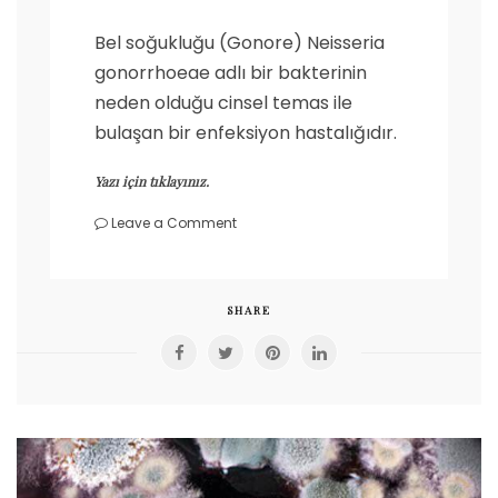
Bel soğukluğu (Gonore) Neisseria
gonorrhoeae adlı bir bakterinin
neden olduğu cinsel temas ile
bulaşan bir enfeksiyon hastalığıdır.
Yazı için tıklayınız.
on
Leave a Comment
Bel
soğukluğu
(Gonore)
nedir?
SHARE