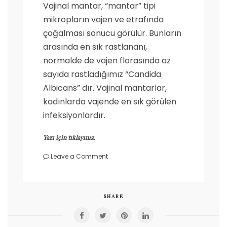
Vajinal mantar, “mantar” tipi
mikropların vajen ve etrafında
çoğalması sonucu görülür. Bunların
arasında en sık rastlananı,
normalde de vajen florasında az
sayıda rastladığımız “Candida
Albicans” dır. Vajinal mantarlar,
kadınlarda vajende en sık görülen
infeksiyonlardır.
Yazı için tıklayınız.
on
Leave a Comment
Vajinal
mantar
nedir?
SHARE