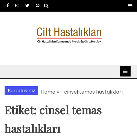
Skip
to
content
Dermatoloji uzmanı Dr.
Dermatoloji, dermatolog, cilt hastalıkları
Şafak Metekoğlu Akalın
Buradasınız
Home
cinsel temas hastalıkları
Etiket:
cinsel temas
hastalıkları