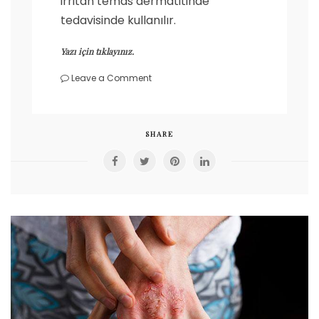
irritan temas dermatitinde
tedavisinde kullanılır.
Yazı için tıklayınız.
on
Leave a Comment
Nemlendirici
Nedir?
Nasıl
kullanılır?
SHARE