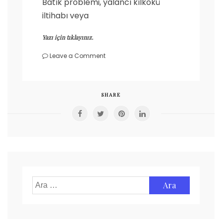
Batık problemi, yalancı kılkökü
iltihabı veya
Yazı için tıklayınız.
on
Leave a Comment
Kıl
Dönmesi
(Psödofolikülit)
SHARE
Arama: