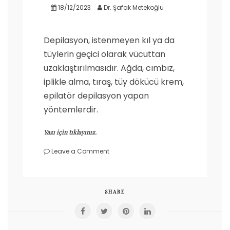
18/12/2023
Dr. Şafak Metekoğlu
Depilasyon, istenmeyen kıl ya da
tüylerin geçici olarak vücuttan
uzaklaştırılmasıdır. Ağda, cımbız,
iplikle alma, tıraş, tüy dökücü krem,
epilatör depilasyon yapan
yöntemlerdir.
Yazı için tıklayınız.
on
Leave a Comment
Depilasyon
nedir?
Depilasyon
yöntemleri
SHARE
nelerdir?