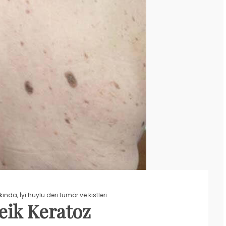
kkında
,
İyi huylu deri tümör ve kistleri
eik Keratoz