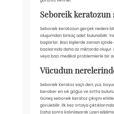
görüntü verirler.
Seboreik keratozun 
Seboreik keratozun gerçek nedeni bil
oluşumdan birkaç adet bulunabilir. Ya
başlarlar. Bazı kişilerde zaman içinde
bazılarında daha az miktarda oluşur. 
veya bazı medikal problemlerle bir ar
Vücudun n
erelerind
Seboreik Keratoz saçlı deri, yüz, boy
beraber en sık göğüs ve sırtta bulunurl
Güneş seboreik keratoz çıkışını etk
görülebilir. İlk kez ortaya çıktıklarınd
Daha sonra kalınlaşarak üzeri siğilimsi 