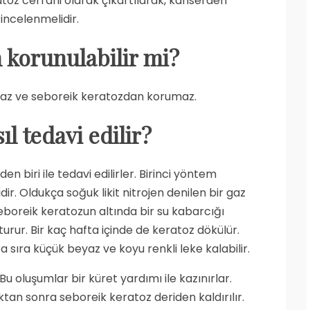
atoz cerrahi olarak çıkartılarak, kanserden
incelenmelidir.
 korunulabilir mi?
maz ve seboreik keratozdan korumaz.
ıl tedavi edilir?
 biri ile tedavi edilirler. Birinci yöntem
. Oldukça soğuk likit nitrojen denilen bir gaz
eboreik keratozun altında bir su kabarcığı
urur. Bir kaç hafta içinde de keratoz dökülür.
ra sıra küçük beyaz ve koyu renkli leke kalabilir.
 Bu oluşumlar bir küret yardımı ile kazınırlar.
ktan sonra seboreik keratoz deriden kaldırılır.