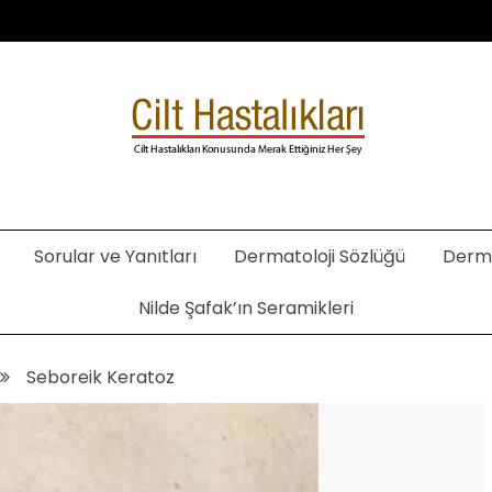
. Şafak Metekoğlu Akalın
Sorular ve Yanıtları
Dermatoloji Sözlüğü
Derma
Nilde Şafak’ın Seramikleri
Seboreik Keratoz