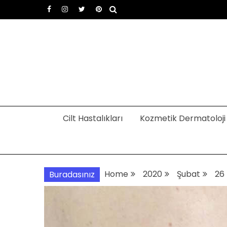
Skip
to
content
Dermatoloji uzmanı Dr
Dermatoloji, dermatolog, cilt hastalıkları
Cilt Hastalıkları
Kozmetik Dermatoloji
Home
2020
Şubat
26
Buradasınız