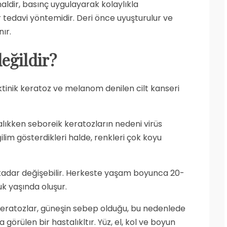
ldir, basınç uygulayarak kolaylıkla
ir tedavi yöntemidir. Deri önce uyuşturulur ve
ır.
eğildir?
 aktinik keratoz ve melanom denilen cilt kanseri
alıkken seboreik keratozların nedeni virüs
ğilim gösterdikleri halde, renkleri çok koyu
adar değişebilir. Herkeste yaşam boyunca 20-
uk yaşında oluşur.
r keratozlar, güneşin sebep olduğu, bu nedenlede
görülen bir hastalıkltır. Yüz, el, kol ve boyun