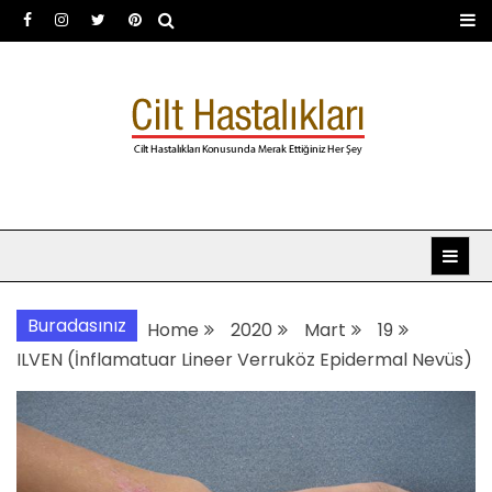
Skip
to
content
Dermatoloji uzmanı Dr.
Dermatoloji, dermatolog, cilt hastalıkları
Şafak Metekoğlu Akalın
Buradasınız
Home
2020
Mart
19
ILVEN (İnflamatuar Lineer Verruköz Epidermal Nevüs)