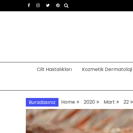
Skip
to
content
Dermatoloji uzmanı Dr
Dermatoloji, dermatolog, cilt hastalıkları
Cilt Hastalıkları
Kozmetik Dermatoloji
Home
2020
Mart
22
Buradasınız