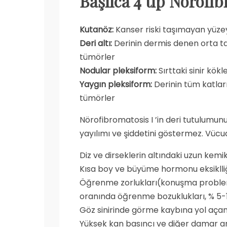
Başlıca 4 tip Nörofi
Kutanöz:
Kanser riski taşımayan yüz
Deri altı:
Derinin dermis denen orta ta
tümörler
Nodular pleksiform:
Sırttaki sinir kök
Yaygın pleksiform:
Derinin tüm katları
tümörler
Nörofibromatosis I ’in deri tutulumunu
yayılımı ve şiddetini göstermez. Vücu
Diz ve dirseklerin altındaki uzun kem
Kısa boy ve büyüme hormonu eksiklli
Öğrenme zorlukları(konuşma problem
oranında öğrenme bozuklukları, % 5-1
Göz sinirinde görme kaybına yol aça
Yüksek kan basıncı ve diğer damar a