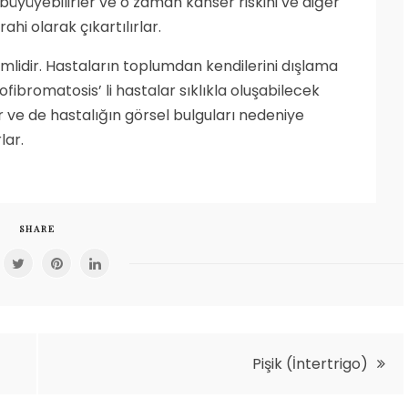
 büyüyebilirler ve o zaman kanser riskini ve diğer
hi olarak çıkartılırlar.
lidir. Hastaların toplumdan kendilerini dışlama
fibromatosis’ li hastalar sıklıkla oluşabilecek
 ve de hastalığın görsel bulguları nedeniye
rlar.
SHARE
Pişik (İntertrigo)