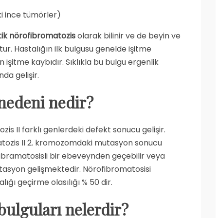
)
ki ince tümörler)
tik nörofibromatozis
olarak bilinir ve de beyin ve
r. Hastalığın ilk bulgusu genelde işitme
n işitme kaybıdır. Sıklıkla bu bulgu ergenlik
da gelişir.
nedeni nedir?
s II farklı genlerdeki defekt sonucu gelişir.
matozis II 2. kromozomdaki mutasyon sonucu
ibramatosisli bir ebeveynden geçebilir veya
tasyon gelişmektedir. Nörofibromatosisi
ığı geçirme olasılığı % 50 dir.
bulguları nelerdir?