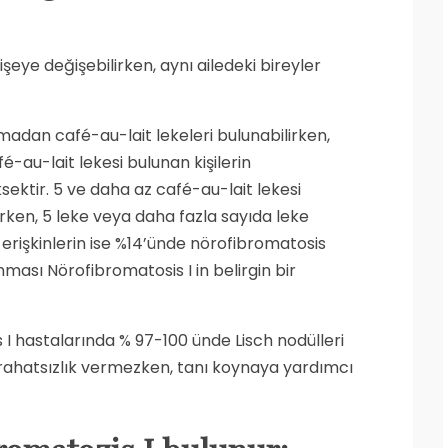
kişeye değişebilirken, aynı ailedeki bireyler
madan café-au-lait lekeleri bulunabilirken,
é-au-lait lekesi bulunan kişilerin
sektir. 5 ve daha az café-au-lait lekesi
rken, 5 leke veya daha fazla sayıda leke
erişkinlerin ise %14’ünde nörofibromatosis
unması Nörofibromatosis I in belirgin bir
I hastalarında % 97-100 ünde Lisch nodülleri
ir rahatsızlık vermezken, tanı koynaya yardımcı