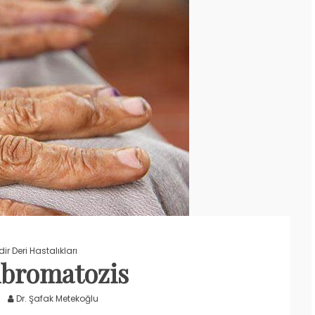
ir Deri Hastalıkları
ibromatozis
Dr. Şafak Metekoğlu