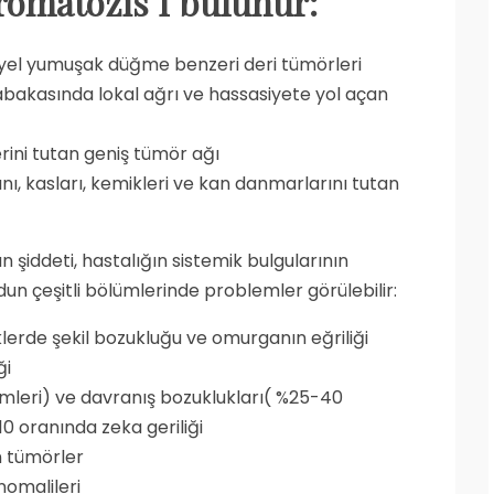
bromatozis I bulunur:
eyel yumuşak düğme benzeri deri tümörleri
bakasında lokal ağrı ve hassasiyete yol açan
lerini tutan geniş tümör ağı
nı, kasları, kemikleri ve kan danmarlarını tutan
n şiddeti, hastalığın sistemik bulgularının
dun çeşitli bölümlerinde problemler görülebilir:
iklerde şekil bozukluğu ve omurganın eğriliği
ği
leri) ve davranış bozuklukları( %25-40
0 oranında zeka geriliği
n tümörler
nomalileri