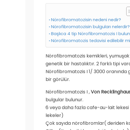
Nörofibromatozisin nedeni nedir?
Nörofibromatozisin bulguları nelerdir?
Başlıca 4 tip Nörofibromatozis I bulun
Nörofibromatozis tedavisi edilebilir m
Nörofibromatozis kemikleri, yumuşak do
genetik bir hastalıktır. 2 farklı tipi v
Nörofibromatozis I 1/ 3000 oranında
bir görülür.
Nörofibromatozis I ,
Von Recklinghaus
bulgular bulunur.
6 veya daha fazla cafe-au-lait lekesi
lekeler)
Çok sayıda nörofibromlar( deriden k