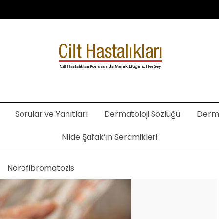
. Şafak Metekoğlu Akalın
Sorular ve Yanıtları
Dermatoloji Sözlüğü
Derma
Nilde Şafak’ın Seramikleri
Nörofibromatozis