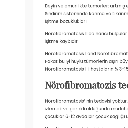
Beyin ve omurilikte tümörler: artmış e
Sindirim sisteminde kanma ve tıkan
İşitme bozuklukları
Nörofibromatosis II de harici bulgular
işitme kaybıdır.
Nörofibromatosis I and Nörofibromatos
Fakat bu iyi huylu tümörlerin aşırı büy
Nörofibromatosis I li hastaların % 3-15
Nörofibromatozis ted
Nörofibromatosis’ nin tedavisi yoktur
izlemek ve gerekli olduğunda müdahale
çocuklar 6-12 ayda bir çocuk sağlığı 