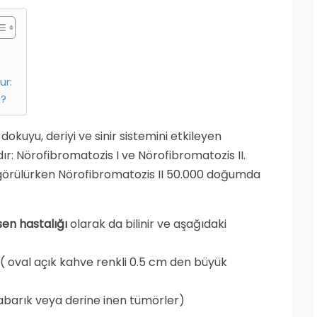
ur:
i?
kuyu, deriyi ve sinir sistemini etkileyen
ardır: Nörofibromatozis I ve Nörofibromatozis II.
 görülürken Nörofibromatozis II 50.000 doğumda
en hastalığı
olarak da bilinir ve aşağıdaki
 ( oval açık kahve renkli 0.5 cm den büyük
abarık veya derine inen tümörler)