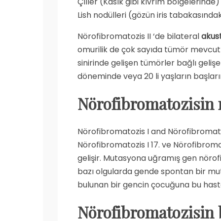
Çiller (Kasık gibi kıvrım bölgelerinde
Lish nodülleri (gözün iris tabakasında
Nörofibromatozis II ‘de bilateral
akus
omurilik de çok sayıda tümör mevcuttu
sinirinde gelişen tümörler bağlı gelişe
döneminde veya 20 li yaşların başların
Nörofibromatozisin 
Nörofibromatozis I and Nörofibromatozi
Nörofibromatozis I 17. ve Nörofibro
gelişir. Mutasyona uğramış gen nörof
bazı olgularda gende spontan bir mu
bulunan bir gencin çocuğuna bu hastal
Nörofibromatozisin 