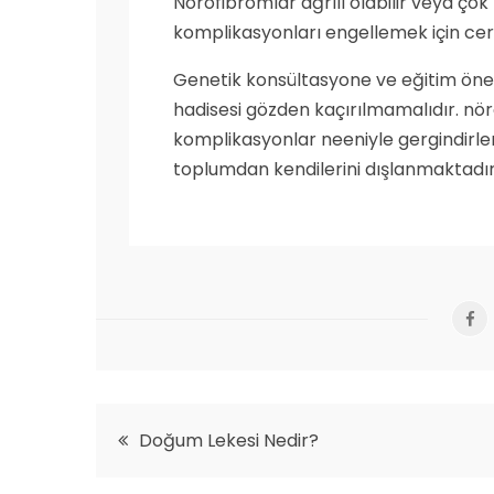
Nörofibromlar ağrılı olabilir veya çok
komplikasyonları engellemek için cerra
Genetik konsültasyone ve eğitim önem
hadisesi gözden kaçırılmamalıdır. nöro
komplikasyonlar neeniyle gergindirler
toplumdan kendilerini dışlanmaktadı
Yazı
Doğum Lekesi Nedir?
gezinmesi