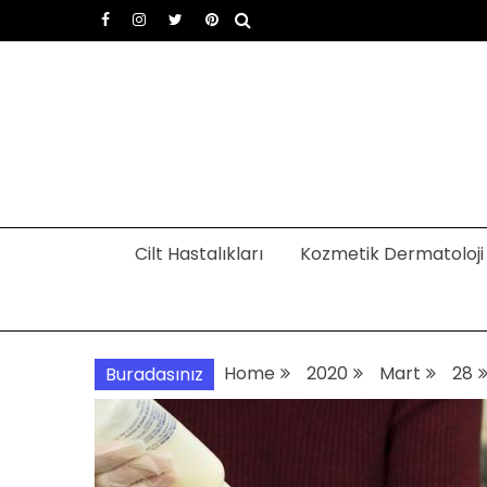
Skip
to
content
Dermatoloji uzmanı Dr
Dermatoloji, dermatolog, cilt hastalıkları
Cilt Hastalıkları
Kozmetik Dermatoloji
Home
2020
Mart
28
Buradasınız