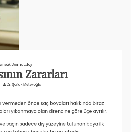
zmetik Dermatoloji
ının Zararları
Dr. Şafak Metekoğlu
nı vermeden önce saç boyaları hakkında biraz
yaları yıkanmaya olan direncine göre üçe ayrılır.
ir ve saçın sadece dış yüzeyine tutunan boya ilk
ey ve tebeşir boyalar bu gruptadır.