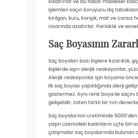
kaldırırlar ve bu hasar maalesef kalı
işlemleri saçın koruyucu dış tabakasın
kırılgan, kuru, karışık, mat ve cansız h
civarında azaltırlar. Parlaklık ve esne
Saç Boyasının Zararl
Saç boyaları bazı kişilere kızarıklık, şi
kişilerde aşırı alerjik reaksiyonlar, yüz
Alerjik reaksiyonlar için boyama öncesi 
ilk saç boyası yapıldığında alerji gel
göstermez. Aynı renk boya ile saçını b
gelişebilir, zaten farklı bir ton dener
Saç boyalarının üretiminde 5000’den 
yaşın üzerindeki kadınların üçte biri s
çalışmalar saç boyalarında bulunan a