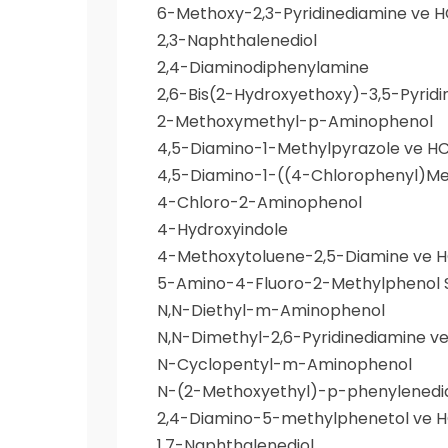
6-Methoxy-2,3-Pyridinediamine ve H
2,3-Naphthalenediol
2,4-Diaminodiphenylamine
2,6-Bis(2-Hydroxyethoxy)-3,5-Pyrid
2-Methoxymethyl-p-Aminophenol
4,5-Diamino-1-Methylpyrazole ve HC
4,5-Diamino-1-((4-Chlorophenyl)Met
4-Chloro-2-Aminophenol
4-Hydroxyindole
4-Methoxytoluene-2,5-Diamine ve H
5-Amino-4-Fluoro-2-Methylphenol S
N,N-Diethyl-m-Aminophenol
N,N-Dimethyl-2,6-Pyridinediamine ve
N-Cyclopentyl-m-Aminophenol
N-(2-Methoxyethyl)-p-phenylenedia
2,4-Diamino-5-methylphenetol ve H
1,7-Naphthalenediol