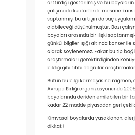
arttırdığı gösterilmiş ve bu boyaların 
çalışmada kuaförlerde mesane kanse
saptanmış, bu artışın da saç uygulamal
olabileceği düşünülmüştür. Bazı çalışm
boyaları arasında bir ilişki saptanmışk
günküi bilgiler ışığı altında kanser il
olarak söylenemez. Fakat bu tip bağl
araştırmaları gerektirdiğinden konuy
bildiği gibi tıbbi doğrular araştırmal
Bütün bu bilgi karmaşasına rağmen, sağ
Avrupa Birliği organizasyonunda 2006
boyalarında deriden emilebilen bir t
kadar 22 madde piyasadan geri çekildi
Kimyasal boyalarda yasaklanan, alerj
dikkat !