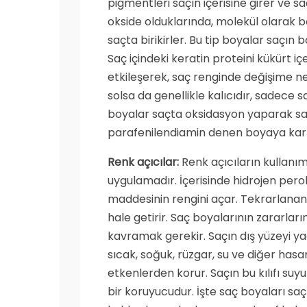
pigmentleri saçın içerisine girer ve sa
okside olduklarında, molekül olarak b
saçta birikirler. Bu tip boyalar saçın bo
Saç içindeki keratin proteini kükürt iç
etkileşerek, saç renginde değişime ne
solsa da genellikle kalıcıdır, sadece
boyalar saçta oksidasyon yaparak saçı
parafenilendiamin denen boyaya karşın 
Renk açıcılar:
Renk açıcıların kullanım
uygulamadır. İçerisinde hidrojen pero
maddesinin rengini açar. Tekrarlanan 
hale getirir. Saç boyalarının zararların
kavramak gerekir. Saçın dış yüzeyi yağl
sıcak, soğuk, rüzgar, su ve diğer hasa
etkenlerden korur. Saçın bu kılıfı su
bir koruyucudur. İşte saç boyaları sa