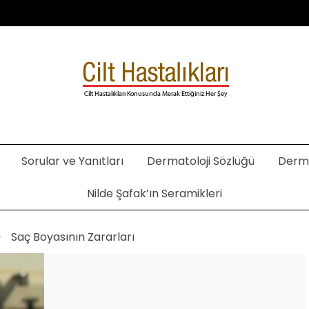
. Şafak Metekoğlu Akalın
Sorular ve Yanıtları
Dermatoloji Sözlüğü
Derma
Nilde Şafak’ın Seramikleri
Saç Boyasının Zararları