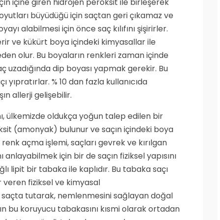
çın içine giren hidrojen peroksit ile birleşerek
oyutları büyüdüğü için saçtan geri çıkamaz ve
yayı alabilmesi için önce saç kılıfını şişirirler.
erir ve kükürt boya içindeki kimyasallar ile
den olur. Bu boyaların renkleri zaman içinde
 saç uzadığında dip boyası yapmak gerekir. Bu
 yıpratırlar. % 10 dan fazla kullanıcıda
allerji gelişebilir.
ı, ülkemizde oldukça yoğun talep edilen bir
ksit (amonyak) bulunur ve saçın içindeki boya
renk açma işlemi, saçları gevrek ve kırılgan
ı anlayabilmek için bir de saçın fiziksel yapısını
ı lipit bir tabaka ile kaplıdır. Bu tabaka saçı
r veren fiziksel ve kimyasal
yu saçta tutarak, nemlenmesini sağlayan doğal
çın bu koruyucu tabakasını kısmi olarak ortadan