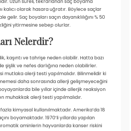
cıdır. Uzun süreli, tekrarlanan saç boyama
ı kalıcı olarak hasara uğratır. Böylece saçlar
ale gelir. Saç boyaları saçın dayanıklılığını % 50
kliğini yitirmesine sebep olurlar.
arı Nelerdir?
şlik, kaşıntı ve tahrişe neden olabilir. Hatta bazı
de şişlik ve nefes darlığına neden olabilirler.
mutlaka alerji testi yapılmalıdır. Bilinmelidir ki
işmemesi daha sonrasında allerji gelişmeyeceğini
oyayanlarda bile yıllar içinde allerjik reaksiyon
ken muhakkak alerji testi yapılmalıdır.
fazla kimyasal kullanılmaktadır. Amerika’da 18
açını boyamaktadır. 1970’li yıllarda yapılan
romatik aminlerin hayvanlarda kanser riskini