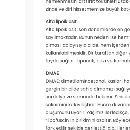
nemlenmesini arttırır; toksinleri uzakl
zinde ve diri hissetmemize büyük katk
Alfa lipoik asit
Alfa lipoik asit, son dönemlerde en g
sayılmaktadır. Bunun nedeni ise hem 
olması, dolayısıyla cilde, hem içerd
kullanılabilmesidir. Bir taraftan diğer v
fayda sağlar. Ispanak, pazı ve karna
DMAE
DMAE; dimetilaminoetanol, kasları ha
gergin bir cilde sahip olmamızı sağlı
sardalya ve somonda bulunur. Sinir ile
salınımını kolaylaştırır. Hücre duvarın
oluşumunu uyarır. Yaşımız ilerledikçe,
“lipofuscin”in birikimini azaltır. Böyl
fark edilir şekilde gerilettiği gibi, ile