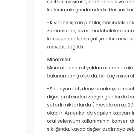
sınıftan niasin ise, nemlendirici ve an
kullanımı ile gündemdedir. Hassas kuru c
-K vitamini; kan pıhtılaşmasındaki rolü
zamanlarda, lazer müdahaleleri sonra
konusunda olumlu çalışmalar mevcuttur.
mevcut değildir.
Mineraller
Minerallerin oral yoldan alınmaları ile c
bulunamamış olsa da, bir kaç mineral 
-Selenyum; et, deniz ürünleri,sarımsa
diğer proteinden zengin gıdalarda bul
yeterli miktarlarda ( mesela en az 20
olabilir. Amerika’ da yapılan kapsam
oral selenyum kullanımının, kanser, d
sıklığında, kayda değer azalmaya seb