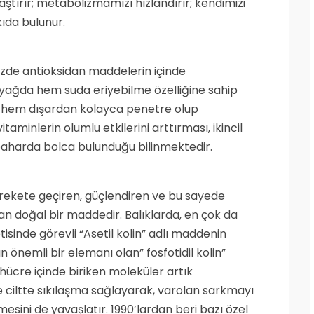
aştırır; metabolizmamızı hızlandırır; kendimizi
ıda bulunur.
özde antioksidan maddelerin içinde
yağda hem suda eriyebilme özelliğine sahip
en hem dışardan kolayca penetre olup
itaminlerin olumlu etkilerini arttırması, ikincil
baharda bolca bulunduğu bilinmektedir.
rekete geçiren, güçlendiren ve bu sayede
yan doğal bir maddedir. Balıklarda, en çok da
tisinde görevli “Asetil kolin” adlı maddenin
ın önemli bir elemanı olan” fosfotidil kolin”
 hücre içinde biriken moleküler artık
ece ciltte sıkılaşma sağlayarak, varolan sarkmayı
rlemesini de yavaşlatır. 1990’lardan beri bazı özel