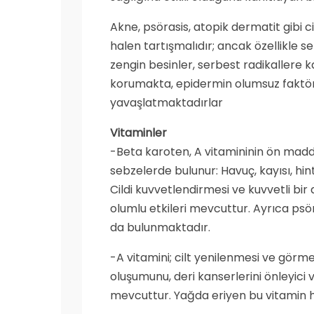
Akne, psörasis, atopik dermatit gibi 
halen tartışmalıdır; ancak özellikle 
zengin besinler, serbest radikallere k
korumakta, epidermin olumsuz faktör
yavaşlatmaktadırlar
Vitaminler
-Beta karoten, A vitamininin ön madde
sebzelerde bulunur: Havuç, kayısı, hint
Cildi kuvvetlendirmesi ve kuvvetli bi
olumlu etkileri mevcuttur. Ayrıca psö
da bulunmaktadır.
-A vitamini; cilt yenilenmesi ve görm
oluşumunu, deri kanserlerini önleyici ve
mevcuttur. Yağda eriyen bu vitamin h