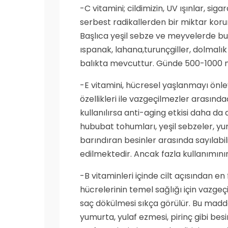
-C vitamini; cildimizin, UV ışınlar, sig
serbest radikallerden bir miktar korun
Başlıca yeşil sebze ve meyvelerde b
ıspanak, lahana,turunçgiller, dolmalı
balıkta mevcuttur. Günde 500-1000 mg
-E vitamini, hücresel yaşlanmayı önleyi
özellikleri ile vazgeçilmezler arasında
kullanılırsa anti-aging etkisi daha da 
hububat tohumları, yeşil sebzeler, yum
barındıran besinler arasında sayılabi
edilmektedir. Ancak fazla kullanımının
-B vitaminleri içinde cilt açısından en 
hücrelerinin temel sağlığı için vazgeçi
saç dökülmesi sıkça görülür. Bu madde
yumurta, yulaf ezmesi, pirinç gibi besin