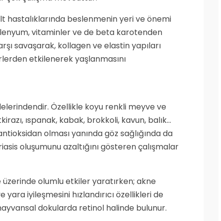
cilt hastalıklarında beslenmenin yeri ve önemi
selenyum, vitaminler ve de beta karotenden
arşı savaşarak, kollagen ve elastin yapıları
lerden etkilenerek yaşlanmasını
lerindendir. Özellikle koyu renkli meyve ve
kirazı, ıspanak, kabak, brokkoli, kavun, balık…
r antioksidan olması yanında göz sağlığında da
riasis oluşumunu azaltığını gösteren çalışmalar
e üzerinde olumlu etkiler yaratırken; akne
 yara iyileşmesini hızlandırıcı özellikleri de
ayvansal dokularda retinol halinde bulunur.