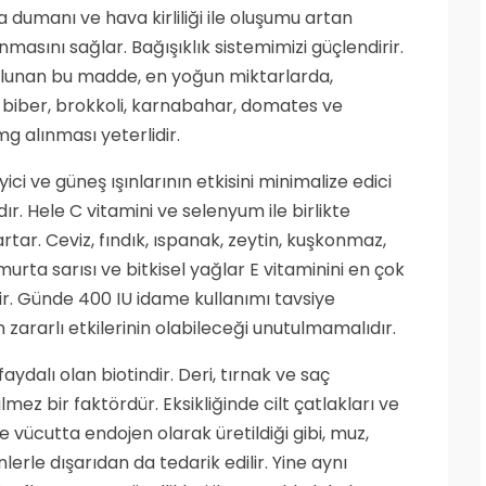
ara dumanı ve hava kirliliği ile oluşumu artan
masını sağlar. Bağışıklık sistemimizi güçlendirir.
ulunan bu madde, en yoğun miktarlarda,
k biber, brokkoli, karnabahar, domates ve
 alınması yeterlidir.
ci ve güneş ışınlarının etkisini minimalize edici
dır. Hele C vitamini ve selenyum ile birlikte
artar. Ceviz, fındık, ıspanak, zeytin, kuşkonmaz,
urta sarısı ve bitkisel yağlar E vitaminini en çok
lir. Günde 400 IU idame kullanımı tavsiye
 zararlı etkilerinin olabileceği unutulmamalıdır.
faydalı olan biotindir. Deri, tırnak ve saç
lmez bir faktördür. Eksikliğinde cilt çatlakları ve
 vücutta endojen olarak üretildiği gibi, muz,
lerle dışarıdan da tedarik edilir. Yine aynı