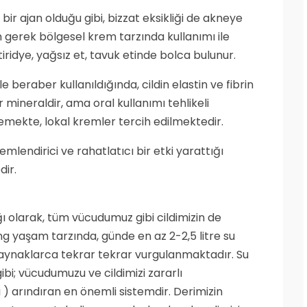
bir ajan olduğu gibi, bizzat eksikliği de akneye
 gerek bölgesel krem tarzında kullanımı ile
iridye, yağsız et, tavuk etinde bolca bulunur.
ile beraber kullanıldığında, cildin elastin ve fibrin
 mineraldir, ama oral kullanımı tehlikeli
ekte, lokal kremler tercih edilmektedir.
mlendirici ve rahatlatıcı bir etki yarattığı
ir.
ğı olarak, tüm vücudumuz gibi cildimizin de
ng yaşam tarzında, günde en az 2-2,5 litre su
l kaynaklarca tekrar tekrar vurgulanmaktadır. Su
i; vücudumuzu ve cildimizi zararlı
 ) arındıran en önemli sistemdir. Derimizin