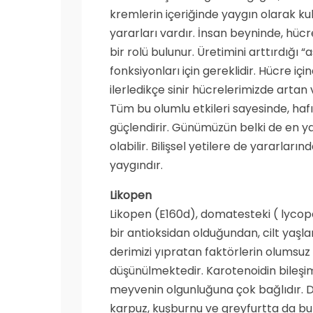
kremlerin içeriğinde yaygın olarak ku
yararları vardır. İnsan beyninde, hü
bir rolü bulunur. Üretimini arttırdığı “
fonksiyonları için gereklidir. Hücre için
ilerledikçe sinir hücrelerimizde arta
Tüm bu olumlu etkileri sayesinde, hafı
güçlendirir. Günümüzün belki de en ya
olabilir. Bilişsel yetilere de yararlar
yaygındır.
Likopen
Likopen (E160d), domatesteki ( lycop
bir antioksidan olduğundan, cilt yaşla
derimizi yıpratan faktörlerin olumsu
düşünülmektedir. Karotenoidin bileşimi
meyvenin olgunluğuna çok bağlıdır. Di
karpuz, kuşburnu ve greyfurtta da bulu