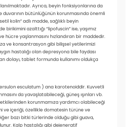
llanılmaktadır. Ayrıca, beyin fonksiyonlarına da
cre duvarının bütünlüğünün korunmasında önemli
asetil kolin” adlı madde, sağlıklı beyin
de birikimini azalttığı “lipofuscin” ise, yaşımız
n ve hücre yaşlanmasını hızlandıran bir maddedir.
za ve konsantrasyon gibi bilişsel yetilerimizi
ygın hastalığı olan depresyona bile faydası
ından dolayı, tablet formunda kullanımı oldukça
ersulon esculatum ) ana karotenoiddir. Kuvvetli
nmasını da yavaşlatabileceği, güneş ışınları vb.
z etkilerinden korunmamıza yardımcı olabileceği
 ve içeriği, özellikle domatesin türüne ve
ğer bazı bitki türlerinde olduğu gibi guava,
nur. Kalp hastalığı gibi dejeneratif