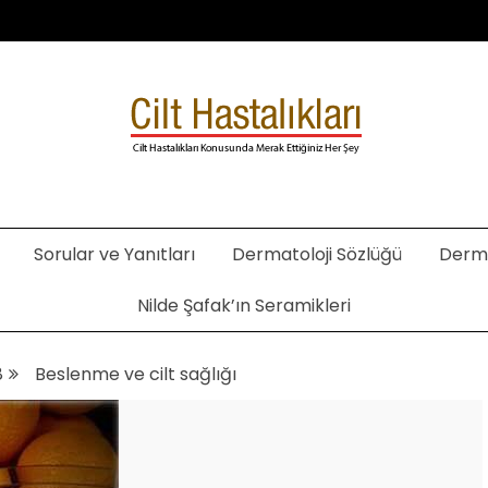
. Şafak Metekoğlu Akalın
Sorular ve Yanıtları
Dermatoloji Sözlüğü
Derma
Nilde Şafak’ın Seramikleri
8
Beslenme ve cilt sağlığı