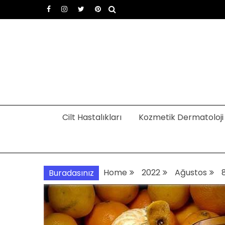
Skip
to
content
Dermatoloji uzmanı Dr
Dermatoloji, dermatolog, cilt hastalıkları
Cilt Hastalıkları
Kozmetik Dermatoloji
Home
2022
Ağustos
Buradasınız