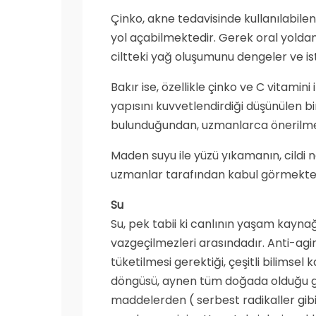
Çinko, akne tedavisinde kullanılabilen 
yol açabilmektedir. Gerek oral yoldan
ciltteki yağ oluşumunu dengeler ve ist
Bakır ise, özellikle çinko ve C vitamini 
yapısını kuvvetlendirdiği düşünülen bir
bulunduğundan, uzmanlarca önerilmem
Maden suyu ile yüzü yıkamanın, cildi ne
uzmanlar tarafından kabul görmekted
Su
Su, pek tabii ki canlının yaşam kayna
vazgeçilmezleri arasındadır. Anti-agi
tüketilmesi gerektiği, çeşitli bilimse
döngüsü, aynen tüm doğada olduğu gib
maddelerden ( serbest radikaller gibi