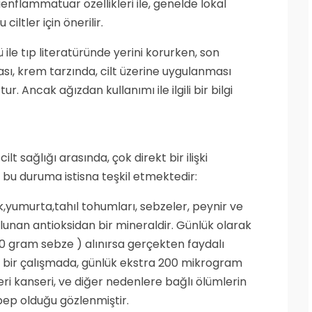
tienflammatuar özellikleri ile, genelde lokal
iltler için önerilir.
 ile tıp literatüründe yerini korurken, son
sı, krem tarzında, cilt üzerine uygulanması
 Ancak ağızdan kullanımı ile ilgili bir bilgi
ilt sağlığı arasında, çok direkt bir ilişki
bu duruma istisna teşkil etmektedir:
k,yumurta,tahıl tohumları, sebzeler, peynir ve
unan antioksidan bir mineraldir. Günlük olarak
0 gram sebze ) alınırsa gerçekten faydalı
lı bir çalışmada, günlük ekstra 200 mikrogram
eri kanseri, ve diğer nedenlere bağlı ölümlerin
ep olduğu gözlenmiştir.