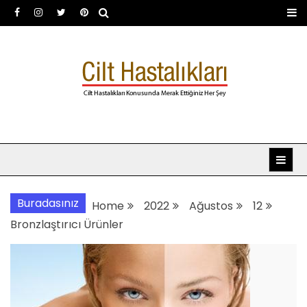
Skip
to
content
Dermatoloji uzmanı Dr.
Dermatoloji, dermatolog, cilt hastalıkları
Şafak Metekoğlu Akalın
Buradasınız
Home
2022
Ağustos
12
Bronzlaştırıcı Ürünler