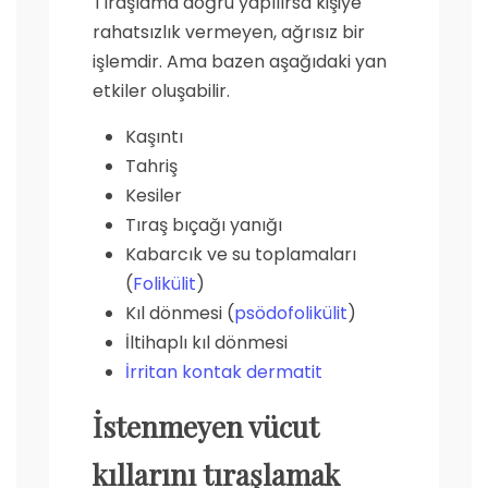
Tıraşlama doğru yapılırsa kişiye
rahatsızlık vermeyen, ağrısız bir
işlemdir. Ama bazen aşağıdaki yan
etkiler oluşabilir.
Kaşıntı
Tahriş
Kesiler
Tıraş bıçağı yanığı
Kabarcık ve su toplamaları
(
Folikülit
)
Kıl dönmesi (
psödofolikülit
)
İltihaplı kıl dönmesi
İrritan kontak dermatit
İstenmeyen vücut
kıllarını tıraşlamak