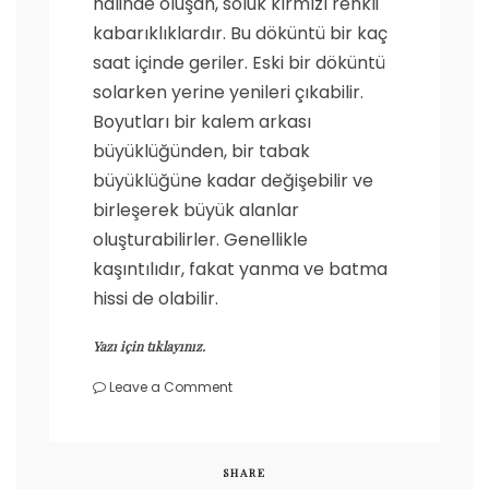
halinde oluşan, soluk kırmızı renkli
kabarıklıklardır. Bu döküntü bir kaç
saat içinde geriler. Eski bir döküntü
solarken yerine yenileri çıkabilir.
Boyutları bir kalem arkası
büyüklüğünden, bir tabak
büyüklüğüne kadar değişebilir ve
birleşerek büyük alanlar
oluşturabilirler. Genellikle
kaşıntılıdır, fakat yanma ve batma
hissi de olabilir.
Yazı için tıklayınız.
on
Leave a Comment
Kurdeşen
(Ürtiker)
nedir?
SHARE