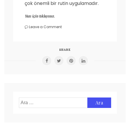
çok önemli bir rutin uygulamadır.
Yazı için tıklayınız.
on
Leave a Comment
Adım
adım
temel
saç
SHARE
bakımı
Arama: