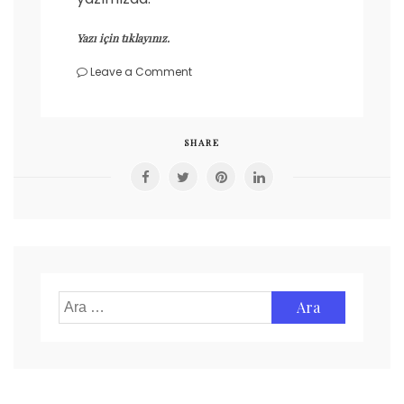
Yazı için tıklayınız.
on
Leave a Comment
Süt
ve
cilt
sağlığı
SHARE
Arama: