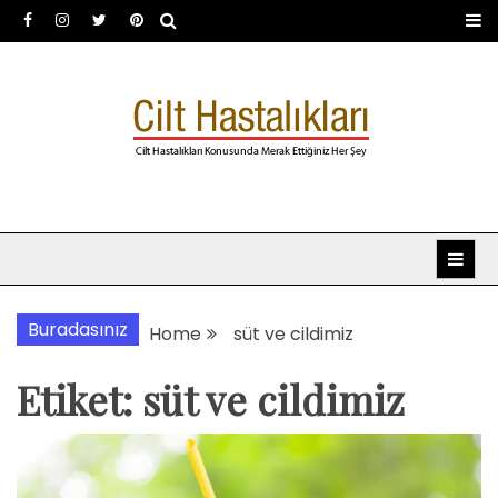
Skip
to
content
Dermatoloji uzmanı Dr.
Dermatoloji, dermatolog, cilt hastalıkları
Şafak Metekoğlu Akalın
Buradasınız
Home
süt ve cildimiz
Etiket:
süt ve cildimiz