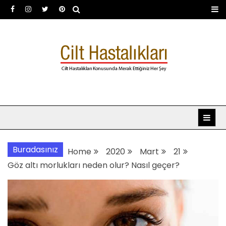
Skip
to
content
Dermatoloji uzmanı Dr.
Dermatoloji, dermatolog, cilt hastalıkları
Şafak Metekoğlu Akalın
Buradasınız
Home
2020
Mart
21
Göz altı morlukları neden olur? Nasıl geçer?