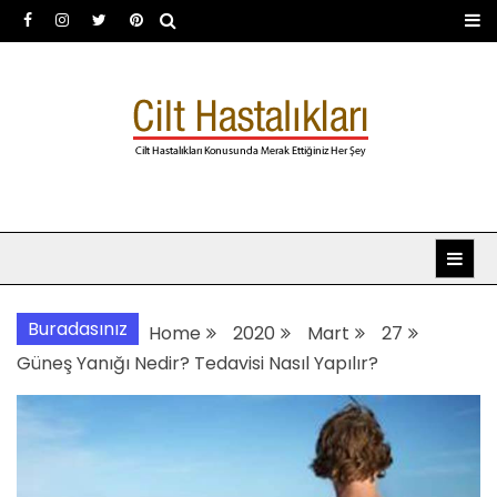
Skip
to
content
Dermatoloji uzmanı Dr.
Dermatoloji, dermatolog, cilt hastalıkları
Şafak Metekoğlu Akalın
Buradasınız
Home
2020
Mart
27
Güneş Yanığı Nedir? Tedavisi Nasıl Yapılır?