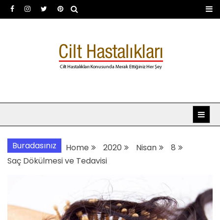
Skip
to
content
Dermatoloji uzmanı Dr.
Dermatoloji, dermatolog, cilt hastalıkları
Şafak Metekoğlu Akalın
Buradasınız
Home
2020
Nisan
8
Saç Dökülmesi ve Tedavisi