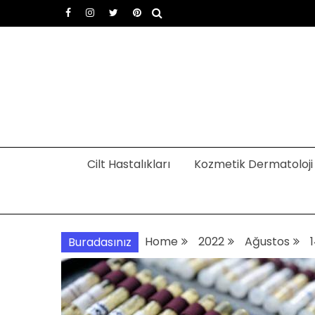
Skip
to
content
Dermatoloji uzmanı Dr
Dermatoloji, dermatolog, cilt hastalıkları
Cilt Hastalıkları
Kozmetik Dermatoloji
Home
2022
Ağustos
Buradasınız