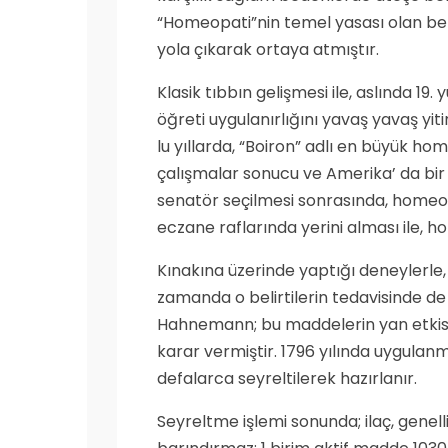
“Homeopati”nin temel yasası olan ben
yola çıkarak ortaya atmıştır.
Klasik tıbbın gelişmesi ile, aslında 19.
öğreti uygulanırlığını yavaş yavaş yi
lu yıllarda, “Boiron” adlı en büyük ho
çalışmalar sonucu ve Amerika’ da bi
senatör seçilmesi sonrasında, homeopat
eczane raflarında yerini alması ile, h
Kınakına üzerinde yaptığı deneylerle,
zamanda o belirtilerin tedavisinde de
Hahnemann; bu maddelerin yan etkisi
karar vermiştir. 1796 yılında uygula
defalarca seyreltilerek hazırlanır.
Seyreltme işlemi sonunda; ilaç, genel