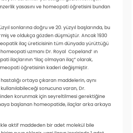
zerlik yasasını ve homeopati öğretisini bundan
 yüzyıl sonlarına doğru ve 20. yüzyıl başlarında, bu
tirmiş ve oldukça gözden düşmüştür. Ancak 1930
meopatik ilaç üreticisinin tüm dünyada yürüttüğü
r homeopati uzmanı Dr. Royal Copeland’ ın
i ilaçlarının “ilaç olmayan ilaç” olarak,
omeopati öğretisinin kaderi değişmiştir.
 hastalığı ortaya çıkaran maddelerin, aynı
 kullanılabileceği sonucuna varan, Dr.
nden korunmak için seyreltilmesi gerektiğine
nmaya başlanan homeopatide, ilaçlar arka arkaya
likle aktif maddeden bir adet molekül bile