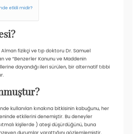
nde etkili midir?
esi?
 Alman fizikçi ve tıp doktoru Dr. Samuel
 ve “Benzerler Kanunu ve Maddenin
erine dayandığı ileri sürülen, bir alternatif tıbbi
r.
unmuştur?
de kullanılan kınakına bitkisinin kabuğunu, her
ninde etkilerini denemiştir. Bu deneyler
tmalı kişilerde ) ateşi düşürdüğünü, buna
nzeyen durumlar yarattığını gözlemlemiştir.