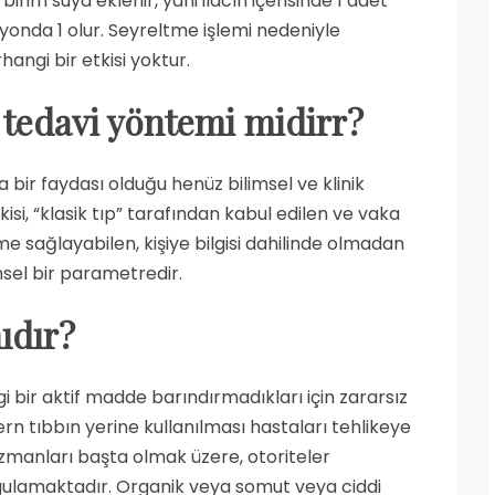
irim suya eklenir, yani ilacın içerisinde 1 adet
onda 1 olur. Seyreltme işlemi nedeniyle
angi bir etkisi yoktur.
r tedavi yöntemi midirr?
 bir faydası olduğu henüz bilimsel ve klinik
si, “klasik tıp” tarafından kabul edilen ve vaka
şme sağlayabilen, kişiye bilgisi dahilinde olmadan
imsel bir parametredir.
ıdır?
i bir aktif madde barındırmadıkları için zararsız
ern tıbbın yerine kullanılması hastaları tehlikeye
 uzmanları başta olmak üzere, otoriteler
urgulamaktadır. Organik veya somut veya ciddi