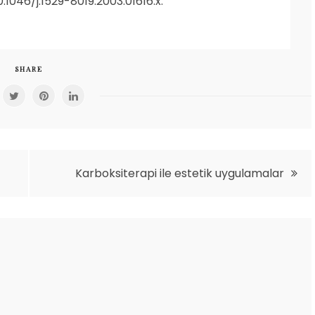
10.1046/j.1529-8019.2003.01616.x.
SHARE
Karboksiterapi ile estetik uygulamalar