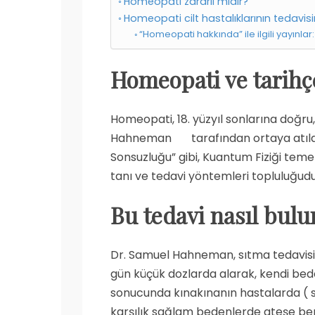
Homeopati zararlı mıdır?
Homeopati cilt hastalıklarının tedavisi
“Homeopati hakkında” ile ilgili yayınlar:
Homeopati ve tarihç
Homeopati, 18. yüzyıl sonlarına doğru,
Hahneman tarafından ortaya atılan
Sonsuzluğu” gibi, Kuantum Fiziği temell
tanı ve tedavi yöntemleri topluluğudu
Bu tedavi nasıl bul
Dr. Samuel Hahneman, sıtma tedavisin
gün küçük dozlarda alarak, kendi bede
sonucunda kınakınanın hastalarda ( sı
karşılık sağlam bedenlerde ateşe be