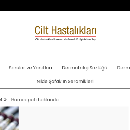
. Şafak Metekoğlu Akalın
Sorular ve Yanıtları
Dermatoloji Sözlüğü
Derma
Nilde Şafak’ın Seramikleri
14
Homeopati hakkında