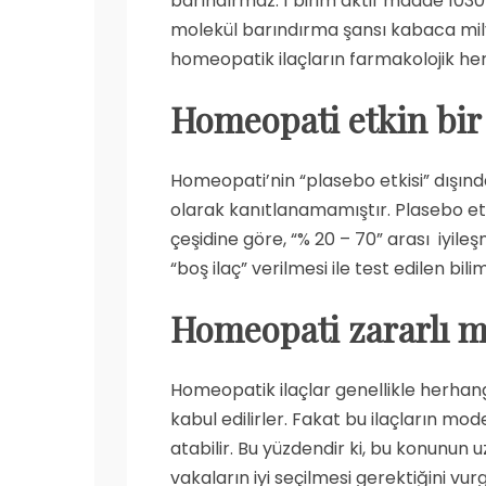
barındırmaz: 1 birim aktif madde 1030 b
molekül barındırma şansı kabaca mily
homeopatik ilaçların farmakolojik herh
Homeopati
etkin bi
Homeopati’nin “plasebo etkisi” dışında
olarak kanıtlanamamıştır. Plasebo etki
çeşidine göre, “% 20 – 70” arası iyile
“boş ilaç” verilmesi ile test edilen bil
Homeopati zararlı m
Homeopatik ilaçlar genellikle herhang
kabul edilirler. Fakat bu ilaçların mod
atabilir. Bu yüzdendir ki, bu konunun
vakaların iyi seçilmesi gerektiğini v