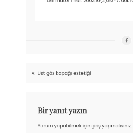
Dermatol Ther
. 2003;16(2):93-7. doi: 
Yazı
Üst göz kapağı estetiği
gezinmesi
Bir yanıt yazın
Yorum yapabilmek için
giriş yapmalısınız
.