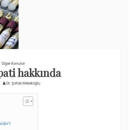
Diğer Konular
ati hakkında
Dr. Şafak Metekoğlu
idirr?