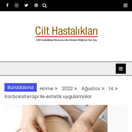
Skip
to
content
Dermatoloji uzmanı Dr.
Dermatoloji, dermatolog, cilt hastalıkları
Şafak Metekoğlu Akalın
Buradasınız
Home
2022
Ağustos
14
Karboksiterapi ile estetik uygulamalar