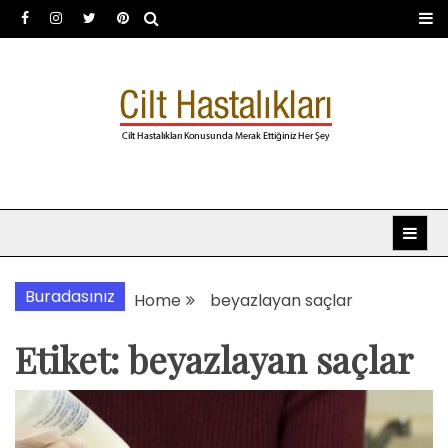
Skip
to
content
Dermatoloji uzmanı Dr.
Dermatoloji, dermatolog, cilt hastalıkları
Şafak Metekoğlu Akalın
Buradasınız
Home
beyazlayan saçlar
Etiket:
beyazlayan saçlar