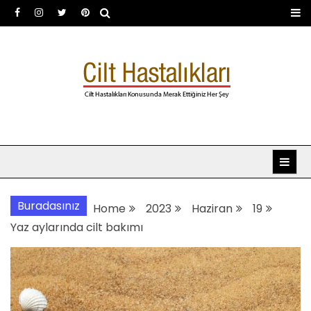
Skip
to
content
Dermatoloji uzmanı Dr.
Dermatoloji, dermatolog, cilt hastalıkları
Şafak Metekoğlu Akalın
Buradasınız
Home
2023
Haziran
19
Yaz aylarında cilt bakımı